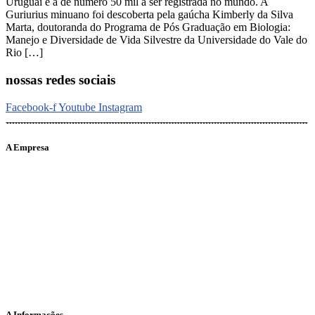
Uruguai é a de número 50 mil a ser registrada no mundo. A
Guriurius minuano foi descoberta pela gaúcha Kimberly da Silva
Marta, doutoranda do Programa de Pós Graduação em Biologia:
Manejo e Diversidade de Vida Silvestre da Universidade do Vale do
Rio […]
nossas redes sociais
Facebook-f
Youtube
Instagram
A Empresa
O portal Meus Bichos reúne conteúdo nas principais plataformas
digitais: Instagram (@meusbichos_mb), Facebook (Meus
Bichos.mb) e YouTube (Canal Meus Bichos), proporcionando, desta
forma, informações em tempo real e de forma integrada.
Telefone: (21) 98462 – 3212
E-mails:
comercial@meusbichos.com.br (anúncios)
leitor@meusbichos.com.br (fale conosco)
imprensa@meusbichos.com.br (redação)
A Informações