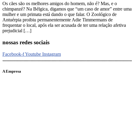
Os cães são os melhores amigos do homem, não é? Mas, e o
chimpanzé? Na Bélgica, digamos que “um caso de amor” entre uma
mulher e um primata está dando o que falar. O Zoológico de
Antuérpia proibiu permanentemente Adie Timmermans de
frequentar o local, após ela ser acusada de ter uma relação afetiva
prejudicial […]
nossas redes sociais
Facebook-f
Youtube
Instagram
A Empresa
O portal Meus Bichos reúne conteúdo nas principais plataformas
digitais: Instagram (@meusbichos_mb), Facebook (Meus
Bichos.mb) e YouTube (Canal Meus Bichos), proporcionando, desta
forma, informações em tempo real e de forma integrada.
Telefone: (21) 98462 – 3212
E-mails:
comercial@meusbichos.com.br (anúncios)
leitor@meusbichos.com.br (fale conosco)
imprensa@meusbichos.com.br (redação)