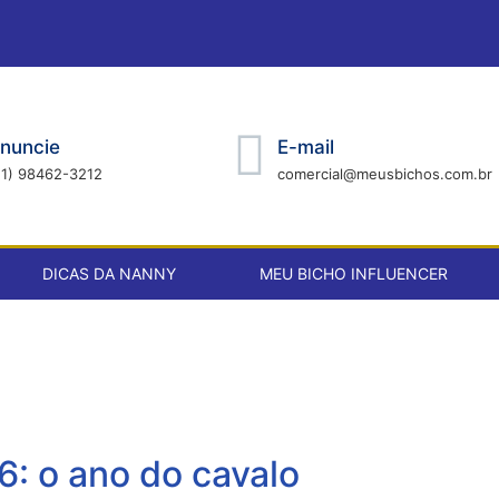
nuncie
E-mail
21) 98462-3212
comercial@meusbichos.com.br
DICAS DA NANNY
MEU BICHO INFLUENCER
: o ano do cavalo