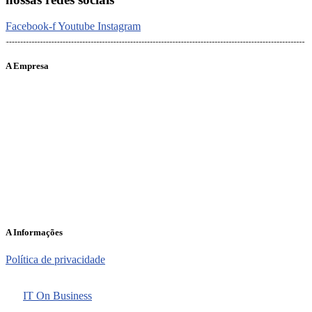
Facebook-f
Youtube
Instagram
A Empresa
O portal Meus Bichos reúne conteúdo nas principais plataformas
digitais: Instagram (@meusbichos_mb), Facebook (Meus
Bichos.mb) e YouTube (Canal Meus Bichos), proporcionando, desta
forma, informações em tempo real e de forma integrada.
Telefone: (21) 98462 – 3212
E-mails:
comercial@meusbichos.com.br (anúncios)
leitor@meusbichos.com.br (fale conosco)
imprensa@meusbichos.com.br (redação)
A Informações
Política de privacidade
2025 – Meus Bichos. Todos os direitos reservados. Desenvolvido
por
IT On Business
.