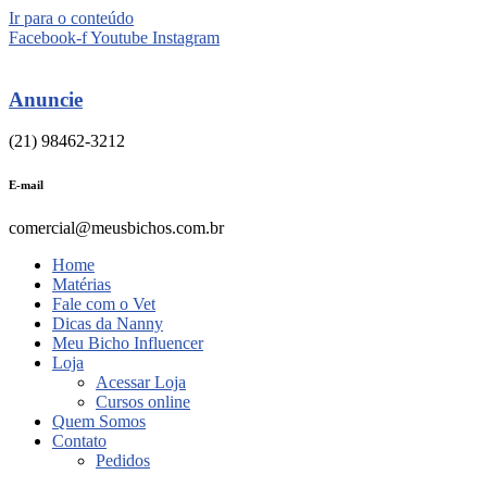
Ir para o conteúdo
Facebook-f
Youtube
Instagram
Anuncie
(21) 98462-3212
E-mail
comercial@meusbichos.com.br
Home
Matérias
Fale com o Vet
Dicas da Nanny
Meu Bicho Influencer
Loja
Acessar Loja
Cursos online
Quem Somos
Contato
Pedidos