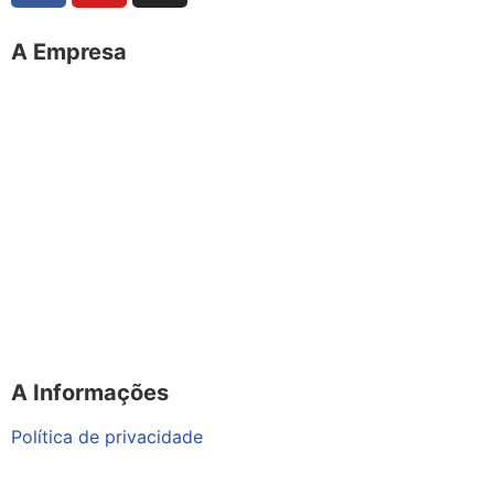
A Empresa
O portal Meus Bichos reúne conteúdo nas principais
plataformas digitais: Instagram (@meusbichos_mb),
Facebook (Meus Bichos.mb) e YouTube (Canal Meus
Bichos), proporcionando, desta forma, informações em
tempo real e de forma integrada.
Telefone: (21) 98462 – 3212
E-mails:
comercial@meusbichos.com.br (anúncios)
leitor@meusbichos.com.br (fale conosco)
imprensa@meusbichos.com.br (redação)
A Informações
Política de privacidade