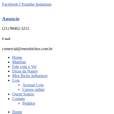
Ir
Facebook-f
Youtube
Instagram
para
o
conteúdo
Anuncie
(21) 98462-3212
E-mail
comercial@meusbichos.com.br
Home
Matérias
Fale com o Vet
Dicas da Nanny
Meu Bicho Influencer
Loja
Acessar Loja
Cursos online
Quem Somos
Contato
Pedidos
Home