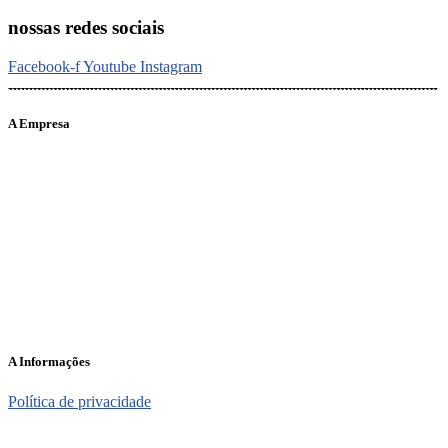
nossas redes sociais
Facebook-f
Youtube
Instagram
A Empresa
O portal Meus Bichos reúne conteúdo nas principais plataformas
digitais: Instagram (@meusbichos_mb), Facebook (Meus
Bichos.mb) e YouTube (Canal Meus Bichos), proporcionando, desta
forma, informações em tempo real e de forma integrada.
Telefone: (21) 98462 – 3212
E-mails:
comercial@meusbichos.com.br (anúncios)
leitor@meusbichos.com.br (fale conosco)
imprensa@meusbichos.com.br (redação)
A Informações
Política de privacidade
2025 – Meus Bichos. Todos os direitos reservados. Desenvolvido