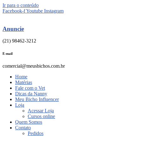
Ir para o conteúdo
Facebook-f
Youtube
Instagram
Anuncie
(21) 98462-3212
E-mail
comercial@meusbichos.com.br
Home
Matérias
Fale com o Vet
Dicas da Nanny
Meu Bicho Influencer
Loja
Acessar Loja
Cursos online
Quem Somos
Contato
Pedidos