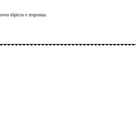
ovos tópicos e respostas.
gitais: Instagram (@meusbichos_mb), Facebook (Meus Bichos.mb) e You