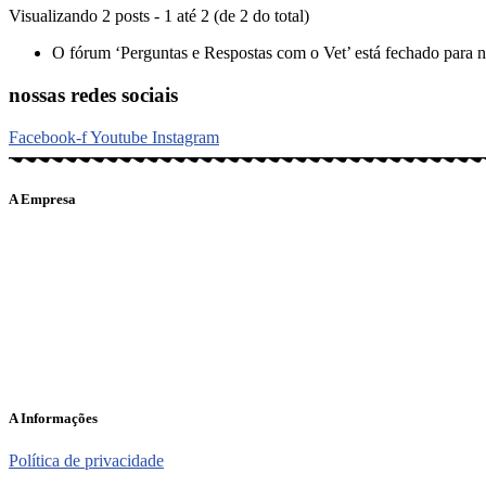
Visualizando 2 posts - 1 até 2 (de 2 do total)
O fórum ‘Perguntas e Respostas com o Vet’ está fechado para n
nossas redes sociais
Facebook-f
Youtube
Instagram
A Empresa
O portal Meus Bichos reúne conteúdo nas principais plataformas di
informações em tempo real e de forma integrada.
Telefone: (21) 98462 – 3212
E-mails:
comercial@meusbichos.com.br (anúncios)
leitor@meusbichos.com.br (fale conosco)
imprensa@meusbichos.com.br (redação)
A Informações
Política de privacidade