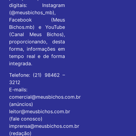
digitais: Instagram
(@meusbichos_mb),
Facebook (Meus
Bichos.mb) e YouTube
(Canal Meus Bichos),
proporcionando, desta
forma, informações em
tempo real e de forma
integrada.
Telefone: (21) 98462 –
3212
E-mails:
comercial@meusbichos.com.br
(anúncios)
leitor@meusbichos.com.br
(fale conosco)
imprensa@meusbichos.com.br
(redação)