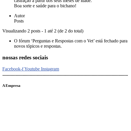
castração a partir dos seus meses de idade.
Boa sorte e saúde para o bichano!
Autor
Posts
Visualizando 2 posts - 1 até 2 (de 2 do total)
O fórum ‘Perguntas e Respostas com o Vet’ está fechado para
novos tópicos e respostas.
nossas redes sociais
Facebook-f
Youtube
Instagram
A Empresa
O portal Meus Bichos reúne conteúdo nas principais plataformas
digitais: Instagram (@meusbichos_mb), Facebook (Meus
Bichos.mb) e YouTube (Canal Meus Bichos), proporcionando, desta
forma, informações em tempo real e de forma integrada.
Telefone: (21) 98462 – 3212
E-mails: