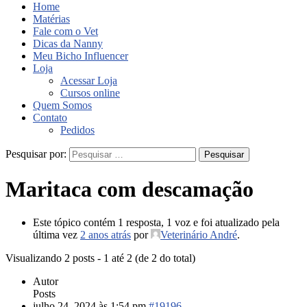
Home
Matérias
Fale com o Vet
Dicas da Nanny
Meu Bicho Influencer
Loja
Acessar Loja
Cursos online
Quem Somos
Contato
Pedidos
Pesquisar por:
Maritaca com descamação
Este tópico contém 1 resposta, 1 voz e foi atualizado pela
última vez
2 anos atrás
por
Veterinário André
.
Visualizando 2 posts - 1 até 2 (de 2 do total)
Autor
Posts
julho 24, 2024 às 1:54 pm
#19196