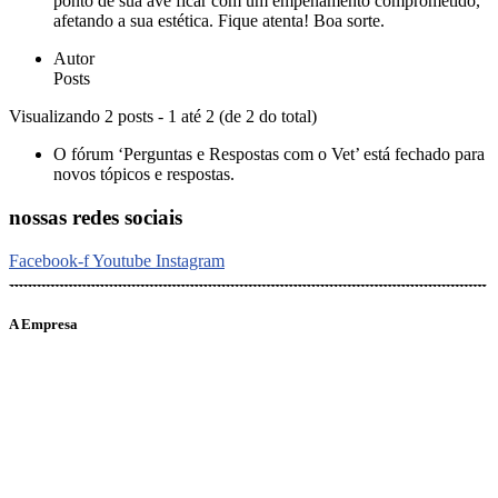
ponto de sua ave ficar com um empenamento comprometido,
afetando a sua estética. Fique atenta! Boa sorte.
Autor
Posts
Visualizando 2 posts - 1 até 2 (de 2 do total)
O fórum ‘Perguntas e Respostas com o Vet’ está fechado para
novos tópicos e respostas.
nossas redes sociais
Facebook-f
Youtube
Instagram
A Empresa
O portal Meus Bichos reúne conteúdo nas principais plataformas
digitais: Instagram (@meusbichos_mb), Facebook (Meus
Bichos.mb) e YouTube (Canal Meus Bichos), proporcionando, desta
forma, informações em tempo real e de forma integrada.
Telefone: (21) 98462 – 3212
E-mails: