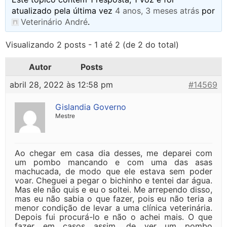
atualizado pela última vez
4 anos, 3 meses atrás
por
Veterinário André
.
Visualizando 2 posts - 1 até 2 (de 2 do total)
Autor
Posts
abril 28, 2022 às 12:58 pm
#14569
Gislandia Governo
Mestre
Ao chegar em casa dia desses, me deparei com
um pombo mancando e com uma das asas
machucada, de modo que ele estava sem poder
voar. Cheguei a pegar o bichinho e tentei dar água.
Mas ele não quis e eu o soltei. Me arrependo disso,
mas eu não sabia o que fazer, pois eu não teria a
menor condição de levar a uma clínica veterinária.
Depois fui procurá-lo e não o achei mais. O que
fazer em casos assim, de ver um pombo