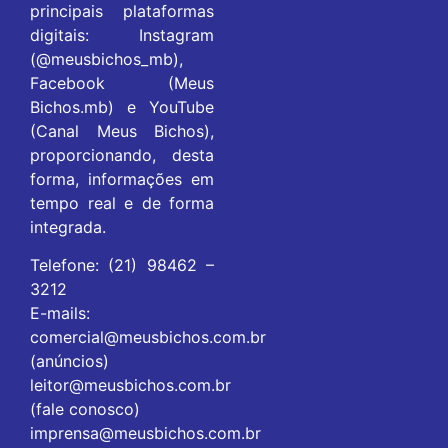
principais plataformas
digitais: Instagram
(@meusbichos_mb),
Facebook (Meus
Bichos.mb) e YouTube
(Canal Meus Bichos),
proporcionando, desta
forma, informações em
tempo real e de forma
integrada.
Telefone: (21) 98462 –
3212
E-mails:
comercial@meusbichos.com.br
(anúncios)
leitor@meusbichos.com.br
(fale conosco)
imprensa@meusbichos.com.br