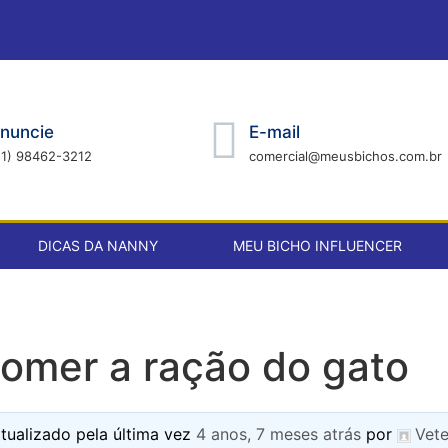
nuncie
E-mail
21) 98462-3212
comercial@meusbichos.com.br
DICAS DA NANNY
MEU BICHO INFLUENCER
comer a ração do gato
atualizado pela última vez
4 anos, 7 meses atrás
por
Vete