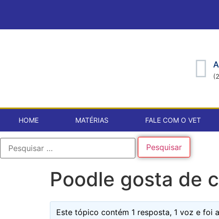
A
(
HOME
MATÉRIAS
FALE COM O VET
Poodle gosta de 
Este tópico contém 1 resposta, 1 voz e foi 