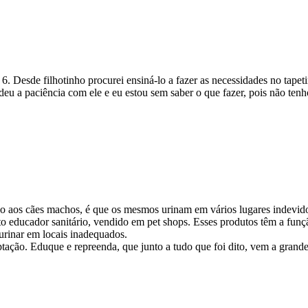
6. Desde filhotinho procurei ensiná-lo a fazer as necessidades no tape
deu a paciência com ele e eu estou sem saber o que fazer, pois não te
ão aos cães machos, é que os mesmos urinam em vários lugares indevi
o educador sanitário, vendido em pet shops. Esses produtos têm a função
urinar em locais inadequados.
ação. Eduque e repreenda, que junto a tudo que foi dito, vem a grande 