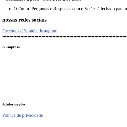
O fórum ‘Perguntas e Respostas com o Vet’ está fechado para n
nossas redes sociais
Facebook-f
Youtube
Instagram
A Empresa
O portal Meus Bichos reúne conteúdo nas principais plataformas di
informações em tempo real e de forma integrada.
Telefone: (21) 98462 – 3212
E-mails:
comercial@meusbichos.com.br (anúncios)
leitor@meusbichos.com.br (fale conosco)
imprensa@meusbichos.com.br (redação)
A Informações
Política de privacidade
2025 – Meus Bichos. Todos os direitos reservados. Desenvolvido po