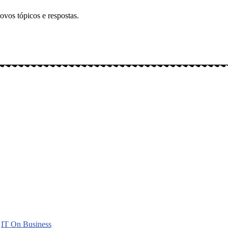
ovos tópicos e respostas.
gitais: Instagram (@meusbichos_mb), Facebook (Meus Bichos.mb) e You
r
IT On Business
.