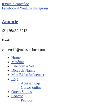
Ir para o conteúdo
Facebook-f
Youtube
Instagram
Anuncie
(21) 98462-3212
E-mail
comercial@meusbichos.com.br
Home
Matérias
Fale com o Vet
Dicas da Nanny
Meu Bicho Influencer
Loja
Acessar Loja
Cursos online
Quem Somos
Contato
Pedidos