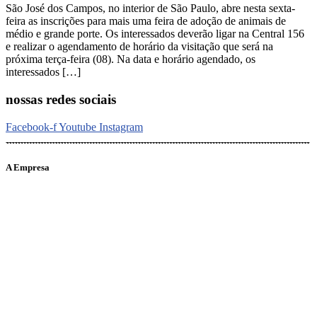
São José dos Campos, no interior de São Paulo, abre nesta sexta-
feira as inscrições para mais uma feira de adoção de animais de
médio e grande porte. Os interessados deverão ligar na Central 156
e realizar o agendamento de horário da visitação que será na
próxima terça-feira (08). Na data e horário agendado, os
interessados […]
nossas redes sociais
Facebook-f
Youtube
Instagram
A Empresa
O portal Meus Bichos reúne conteúdo nas principais plataformas
digitais: Instagram (@meusbichos_mb), Facebook (Meus
Bichos.mb) e YouTube (Canal Meus Bichos), proporcionando, desta
forma, informações em tempo real e de forma integrada.
Telefone: (21) 98462 – 3212
E-mails:
comercial@meusbichos.com.br (anúncios)
leitor@meusbichos.com.br (fale conosco)
imprensa@meusbichos.com.br (redação)