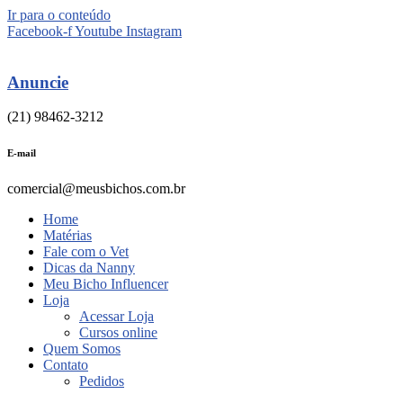
Ir para o conteúdo
Facebook-f
Youtube
Instagram
Anuncie
(21) 98462-3212
E-mail
comercial@meusbichos.com.br
Home
Matérias
Fale com o Vet
Dicas da Nanny
Meu Bicho Influencer
Loja
Acessar Loja
Cursos online
Quem Somos
Contato
Pedidos